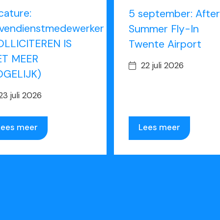
cature:
5 september: After
vendienstmedewerker
Summer Fly-In
OLLICITEREN IS
Twente Airport
ET MEER
22 juli 2026
GELIJK)
23 juli 2026
Lees meer
Lees meer