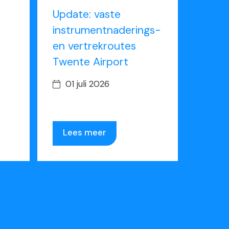
Update: vaste
instrumentnaderings-
en vertrekroutes
Twente Airport
01 juli 2026
Lees meer