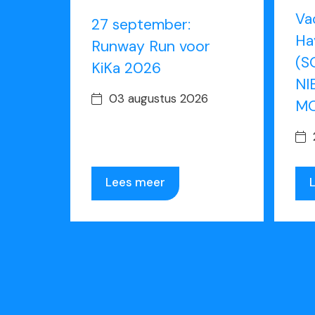
Va
27 september:
Ha
Runway Run voor
(S
KiKa 2026
NI
03 augustus 2026
MO
Lees meer