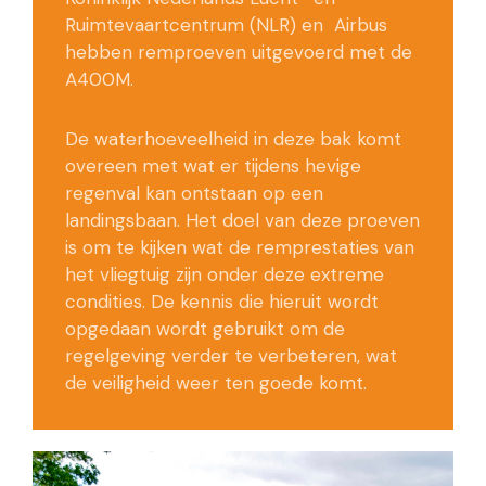
Ruimtevaartcentrum (NLR) en Airbus
hebben remproeven uitgevoerd met de
A400M.
De waterhoeveelheid in deze bak komt
overeen met wat er tijdens hevige
regenval kan ontstaan op een
landingsbaan. Het doel van deze proeven
is om te kijken wat de remprestaties van
het vliegtuig zijn onder deze extreme
condities. De kennis die hieruit wordt
opgedaan wordt gebruikt om de
regelgeving verder te verbeteren, wat
de veiligheid weer ten goede komt.