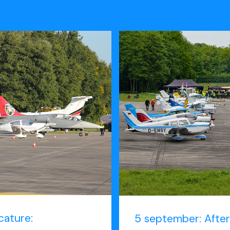
cature:
5 september: After