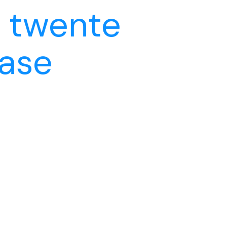
s twente
base