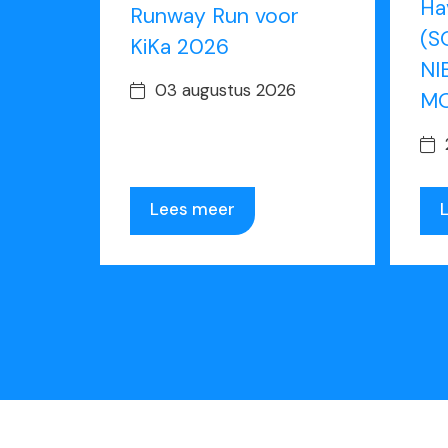
Ha
Runway Run voor
(S
KiKa 2026
NI
03 augustus 2026
MO
Lees meer