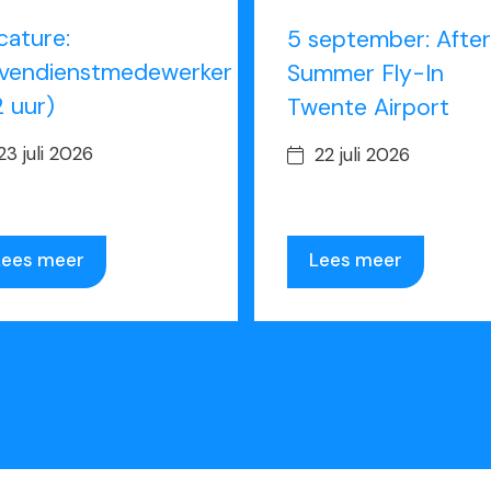
cature:
5 september: After
vendienstmedewerker
Summer Fly-In
2 uur)
Twente Airport
23 juli 2026
22 juli 2026
Lees meer
Lees meer