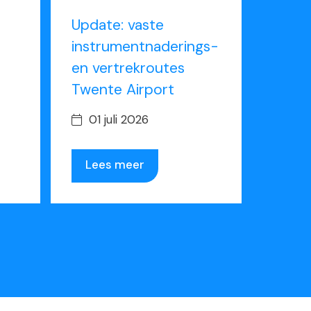
Update: vaste
instrumentnaderings-
en vertrekroutes
Twente Airport
01 juli 2026
Lees meer