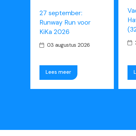
Va
27 september:
Ha
Runway Run voor
(3
KiKa 2026
03 augustus 2026
Lees meer